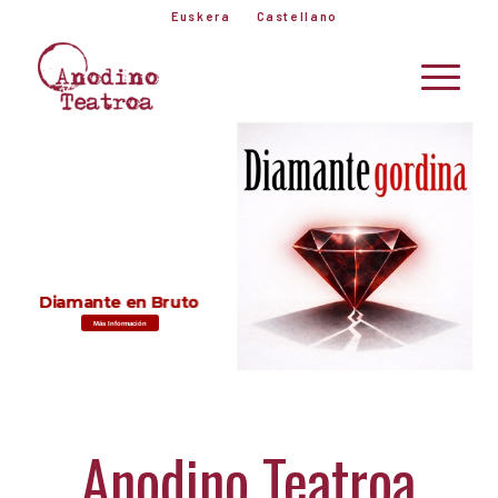
Euskera
Castellano
D
i
a
m
a
n
t
e
e
n
B
r
u
t
o
Más Información
Anodino Teatroa